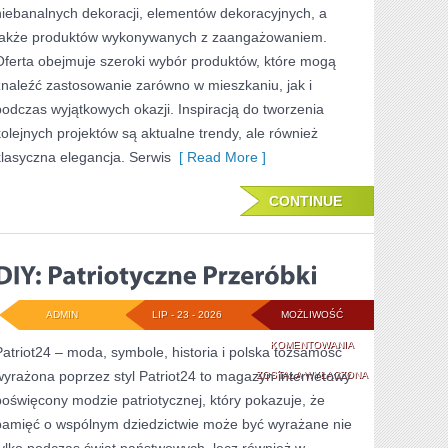
niebanalnych dekoracji, elementów dekoracyjnych, a
także produktów wykonywanych z zaangażowaniem.
Oferta obejmuje szeroki wybór produktów, które mogą
znaleźć zastosowanie zarówno w mieszkaniu, jak i
podczas wyjątkowych okazji. Inspiracją do tworzenia
kolejnych projektów są aktualne trendy, ale również
klasyczna elegancja. Serwis
[ Read More ]
CONTINUE
ADMIN
LIP - 23 - 2026
MOŻLIWOŚĆ
DIY:
KOMENTOWANIA
Patriot24 – moda, symbole, historia i polska tożsamość
wyrażona poprzez styl Patriot24 to magazyn internetowy
PATRIOTYCZNE
ZOSTAŁA WYŁĄCZONA
poświęcony modzie patriotycznej, który pokazuje, że
PRZERÓBKI
pamięć o wspólnym dziedzictwie może być wyrażane nie