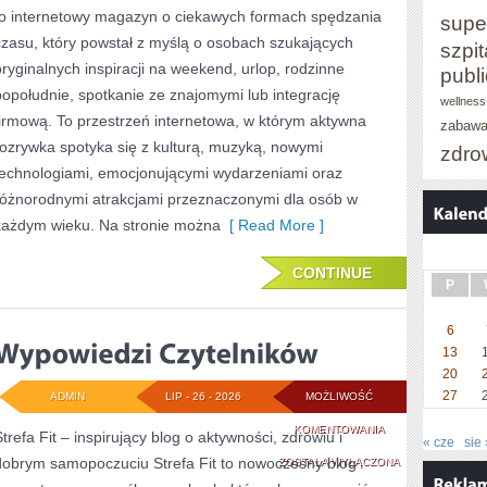
to internetowy magazyn o ciekawych formach spędzania
supe
WYDARZENIA
czasu, który powstał z myślą o osobach szukających
szpit
MUZYCZNE
oryginalnych inspiracji na weekend, urlop, rodzinne
publ
popołudnie, spotkanie ze znajomymi lub integrację
wellness
firmową. To przestrzeń internetowa, w którym aktywna
zabaw
rozrywka spotyka się z kulturą, muzyką, nowymi
zdro
technologiami, emocjonującymi wydarzeniami oraz
różnorodnymi atrakcjami przeznaczonymi dla osób w
każdym wieku. Na stronie można
[ Read More ]
CONTINUE
P
6
13
20
27
ADMIN
LIP - 26 - 2026
MOŻLIWOŚĆ
WYPOWIEDZI
KOMENTOWANIA
Strefa Fit – inspirujący blog o aktywności, zdrowiu i
« cze
sie 
dobrym samopoczuciu Strefa Fit to nowoczesny blog
CZYTELNIKÓW
ZOSTAŁA WYŁĄCZONA