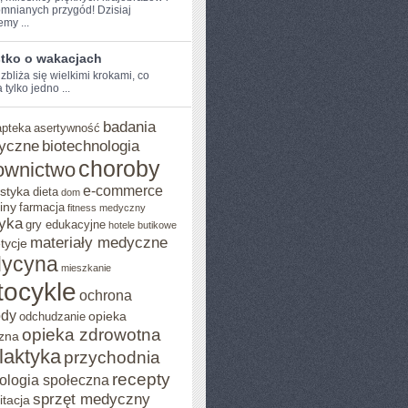
mnianych przygód! Dzisiaj
my ...
tko o wakacjach
zbliża się wielkimi krokami, co
tylko jedno ...
badania
apteka
asertywność
yczne
biotechnologia
choroby
ownictwo
e-commerce
styka
dieta
dom
iny
farmacja
fitness medyczny
yka
gry edukacyjne
hotele butikowe
materiały medyczne
tycje
ycyna
mieszkanie
ocykle
ochrona
ody
opieka
odchudzanie
opieka zdrowotna
zna
ilaktyka
przychodnia
recepty
ologia społeczna
sprzęt medyczny
itacja