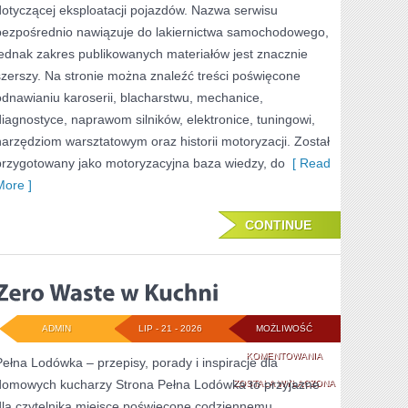
dotyczącej eksploatacji pojazdów. Nazwa serwisu
bezpośrednio nawiązuje do lakiernictwa samochodowego,
jednak zakres publikowanych materiałów jest znacznie
szerszy. Na stronie można znaleźć treści poświęcone
odnawianiu karoserii, blacharstwu, mechanice,
diagnostyce, naprawom silników, elektronice, tuningowi,
narzędziom warsztatowym oraz historii motoryzacji. Został
przygotowany jako motoryzacyjna baza wiedzy, do
[ Read
More ]
CONTINUE
ADMIN
LIP - 21 - 2026
MOŻLIWOŚĆ
ZERO
KOMENTOWANIA
Pełna Lodówka – przepisy, porady i inspiracje dla
domowych kucharzy Strona Pełna Lodówka to przyjazne
WASTE
ZOSTAŁA WYŁĄCZONA
dla czytelnika miejsce poświęcone codziennemu