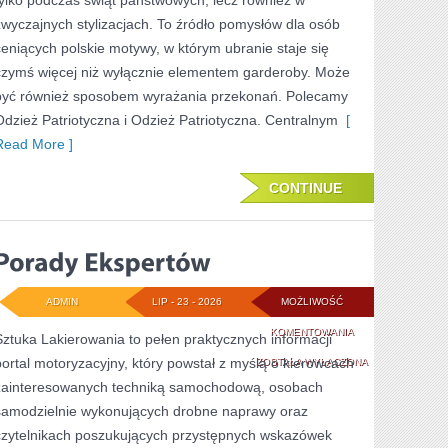
tylko podczas świąt państwowych, lecz również w
zwyczajnych stylizacjach. To źródło pomysłów dla osób
ceniących polskie motywy, w którym ubranie staje się
czymś więcej niż wyłącznie elementem garderoby. Może
być również sposobem wyrażania przekonań. Polecamy
Odzież Patriotyczna i Odzież Patriotyczna. Centralnym
[
Read More ]
CONTINUE
ADMIN
LIP - 23 - 2026
MOŻLIWOŚĆ
PORADY
KOMENTOWANIA
Sztuka Lakierowania to pełen praktycznych informacji
portal motoryzacyjny, który powstał z myślą o kierowcach
EKSPERTÓW
ZOSTAŁA WYŁĄCZONA
zainteresowanych techniką samochodową, osobach
samodzielnie wykonujących drobne naprawy oraz
czytelnikach poszukujących przystępnych wskazówek