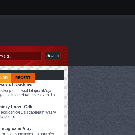
ULAR
RECENT
zenia i Konkurs
toksiążka – świat fotografiiMoja
żka to internetowa przestrzeń dla ...
niczy Laos: Odk
e podróżnicy! Dziś zabieram Was ⁣w
ą podróż⁣ do ...
j magiczne Alpy
e, miłośnicy pięknych krajobrazów i