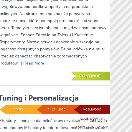
W
przygotowywaniu posiłków opartych na produktach
KUCHNI
roślinnych. Na stronie można znaleźć pomysły na
smaczne dania, które pomagają urozmaicić codzienne
menu. Tematyka serwisu obejmuje między innymi potrawy
wegańskie. Zobacz Zdrowie na Talerzu i Kuchenne
Eksperymenty. Nazwa serwisu doskonale wskazuje na
bogactwo dostępnych pomysłów. Pełna lodówka nie musi
przecież oznaczać chaotycznie zgromadzonych
produktów.
[ Read More ]
CONTINUE
ADMIN
LIP - 20 - 2026
MOŻLIWOŚĆ
TUNING
KOMENTOWANIA
MFactory – miejsce dla miłośników szybkich i luksusowych
samochodów MFactory to internetowe miejsce stworzone
I
ZOSTAŁA WYŁĄCZONA