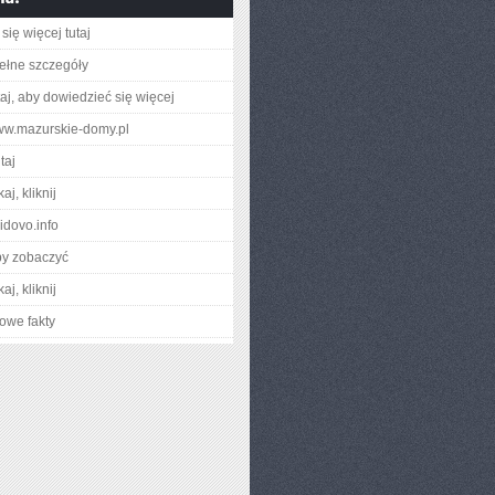
się więcej tutaj
ełne szczegóły
utaj, aby dowiedzieć się więcej
www.mazurskie-domy.pl
taj
aj, kliknij
vidovo.info
by zobaczyć
aj, kliknij
owe fakty