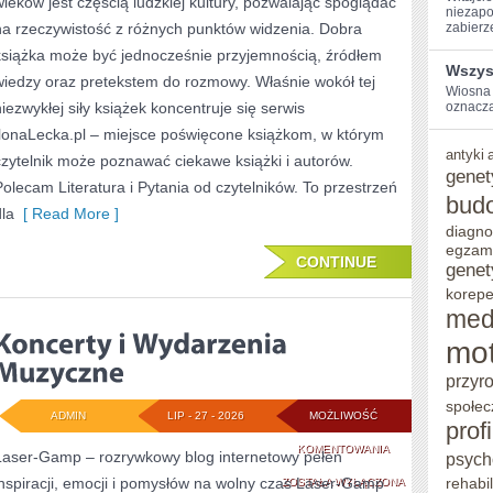
wieków jest częścią ludzkiej kultury, pozwalając spoglądać
BIOGRAFIE
niezapo
na rzeczywistość z różnych punktów widzenia. Dobra
zabierze
I
książka może być jednocześnie przyjemnością, źródłem
Wszys
SYLWETKI
wiedzy oraz pretekstem do rozmowy. Właśnie wokół tej
Wiosna 
niezwykłej siły książek koncentruje się serwis
AUTORÓW
oznacza 
IlonaLecka.pl – miejsce poświęcone książkom, w którym
antyki
czytelnik może poznawać ciekawe książki i autorów.
genet
Polecam Literatura i Pytania od czytelników. To przestrzeń
bud
dla
[ Read More ]
diagno
egzam
CONTINUE
genet
korepe
med
mot
przyr
społec
ADMIN
LIP - 27 - 2026
MOŻLIWOŚĆ
prof
KONCERTY
KOMENTOWANIA
Laser-Gamp – rozrywkowy blog internetowy pełen
psych
inspiracji, emocji i pomysłów na wolny czas Laser-Gamp
I
rehabil
ZOSTAŁA WYŁĄCZONA