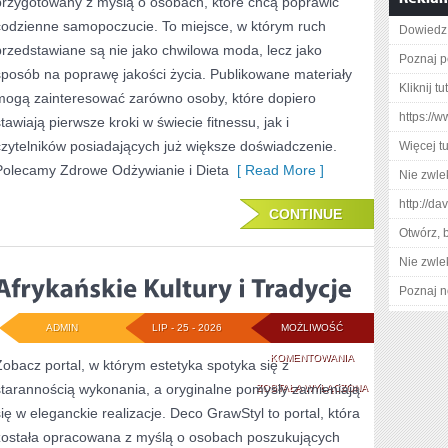
przygotowany z myślą o osobach, które chcą poprawić
codzienne samopoczucie. To miejsce, w którym ruch
Dowiedz 
przedstawiane są nie jako chwilowa moda, lecz jako
Poznaj p
sposób na poprawę jakości życia. Publikowane materiały
Kliknij t
mogą zainteresować zarówno osoby, które dopiero
https://
stawiają pierwsze kroki w świecie fitnessu, jak i
czytelników posiadających już większe doświadczenie.
Więcej tu
Polecamy Zdrowe Odżywianie i Dieta
[ Read More ]
Nie zwlek
http://da
CONTINUE
Otwórz, 
Nie zwlek
Poznaj n
ADMIN
LIP - 25 - 2026
MOŻLIWOŚĆ
AFRYKAŃSKIE
KOMENTOWANIA
Zobacz portal, w którym estetyka spotyka się z
starannością wykonania, a oryginalne pomysły zamieniają
KULTURY
ZOSTAŁA WYŁĄCZONA
się w eleganckie realizacje. Deco GrawStyl to portal, która
I
została opracowana z myślą o osobach poszukujących
TRADYCJE