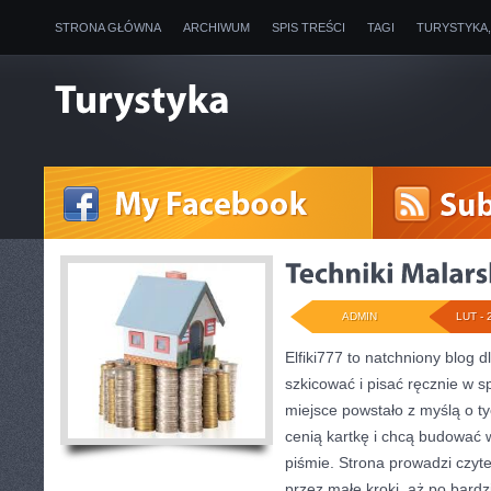
STRONA GŁÓWNA
ARCHIWUM
SPIS TREŚCI
TAGI
TURYSTYKA
ADMIN
LUT - 
Elfiki777 to natchniony blog d
szkicować i pisać ręcznie w 
miejsce powstało z myślą o tyc
cenią kartkę i chcą budować 
piśmie. Strona prowadzi czyte
przez małe kroki, aż po bard