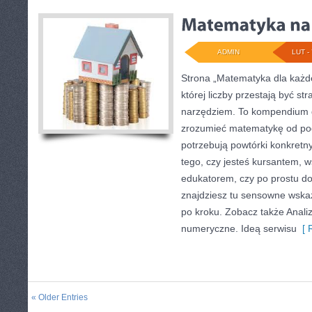
ADMIN
LUT - 
Strona „Matematyka dla każde
której liczby przestają być str
narzędziem. To kompendium d
zrozumieć matematykę od pods
potrzebują powtórki konkretn
tego, czy jesteś kursantem, 
edukatorem, czy po prostu d
znajdziesz tu sensowne wska
po kroku. Zobacz także Anal
numeryczne. Ideą serwisu
[ R
« Older Entries