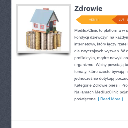
ADMIN
LUT - 
MediluxClinic to platforma w 
kondycji dziewczyn na każdym
internetowy, który łączy rzet
dla zwyczajnych wyzwań. W ce
profilaktyka, mądre nawyki 
organizmu. Wpisy powstają tak
tematy, które często bywają 
jednocześnie dotykają poczu
Kategorie Zdrowie piersi i Pro
Na łamach MediluxClinic pojaw
poświęcone
[ Read More ]