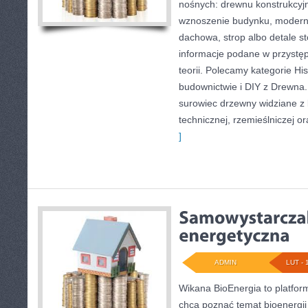
nośnych: drewnu konstrukcyjn
wznoszenie budynku, moderni
dachowa, strop albo detale sto
informacje podane w przystę
teorii. Polecamy kategorie His
budownictwie i DIY z Drewna.
surowiec drzewny widziane z 
technicznej, rzemieślniczej o
]
ADMIN
LUT - 
Wikana BioEnergia to platfor
chcą poznać temat bioenergii