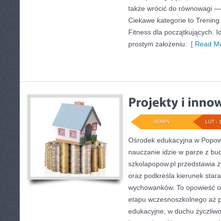
także wrócić do równowagi — 
Ciekawe kategorie to Trening f
Fitness dla początkujących. Id
prostym założeniu:
[ Read Mo
ADMIN
LUT - 
Ośrodek edukacyjna w Popowi
nauczanie idzie w parze z b
szkolapopow.pl przedstawia ż
oraz podkreśla kierunek sta
wychowanków. To opowieść o
etapu wczesnoszkolnego aż p
edukacyjne, w duchu życzliwo