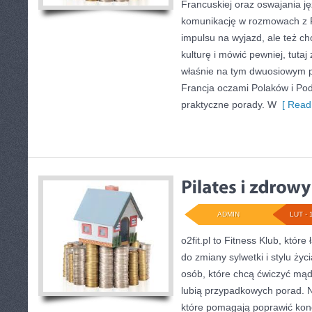
Francuskiej oraz oswajania ję
komunikację w rozmowach z F
impulsu na wyjazd, ale też c
kulturę i mówić pewniej, tuta
właśnie na tym dwuosiowym po
Francja oczami Polaków i Pod
praktyczne porady. W
[ Read
ADMIN
LUT - 
o2fit.pl to Fitness Klub, któr
do zmiany sylwetki i stylu życ
osób, które chcą ćwiczyć mąd
lubią przypadkowych porad. Na
które pomagają poprawić kond