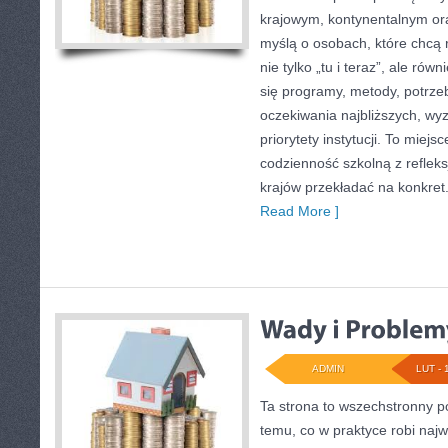
krajowym, kontynentalnym or
myślą o osobach, które chcą r
nie tylko „tu i teraz”, ale rów
się programy, metody, potrzeb
oczekiwania najbliższych, w
priorytety instytucji. To miejs
codzienność szkolną z refleksj
krajów przekładać na konkre
Read More ]
ADMIN
LUT - 
Ta strona to wszechstronny p
temu, co w praktyce robi naj