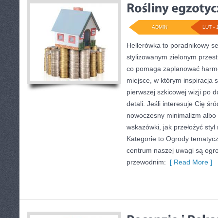
ADMIN
LUT - 
Hellerówka to poradnikowy s
stylizowanym zielonym przes
co pomaga zaplanować harmo
miejsce, w którym inspiracja 
pierwszej szkicowej wizji po d
detali. Jeśli interesuje Cię 
nowoczesny minimalizm albo o
wskazówki, jak przełożyć sty
Kategorie to Ogrody tematycz
centrum naszej uwagi są og
przewodnim:
[ Read More ]