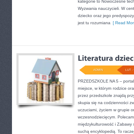
kategorie to Nowoczesne tech
Wyzwania nauczycieli. W cent
dziecko oraz jego predyspoz
jest tu rozumiana
[ Read Mor
ADMIN
LUT - 
PRZEDSZKOLE NA 5 – portal
miejsce, w którym rodzice o
przez przedszkole znajdą pr
skupia się na codzienności z
uczuciami, życiem w grupie 
wczesnodziecięcym. Polecamy 
międzykulturowość i Zabawy s
suchą encyklopedią. To racz