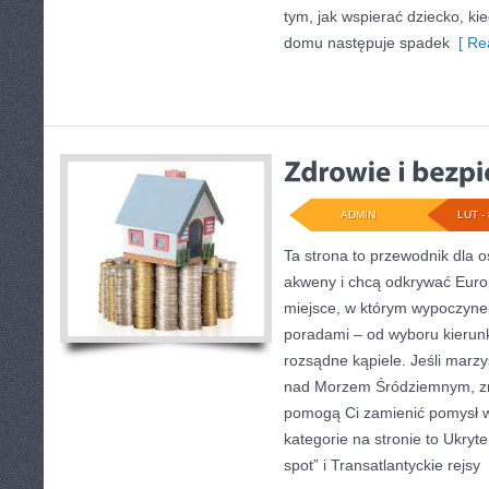
tym, jak wspierać dziecko, kie
domu następuje spadek
[ Re
ADMIN
LUT - 
Ta strona to przewodnik dla o
akweny i chcą odkrywać Europ
miejsce, w którym wypoczynek
poradami – od wyboru kierunk
rozsądne kąpiele. Jeśli marz
nad Morzem Śródziemnym, znaj
pomogą Ci zamienić pomysł w
kategorie na stronie to Ukryte
spot” i Transatlantyckie rejsy
[