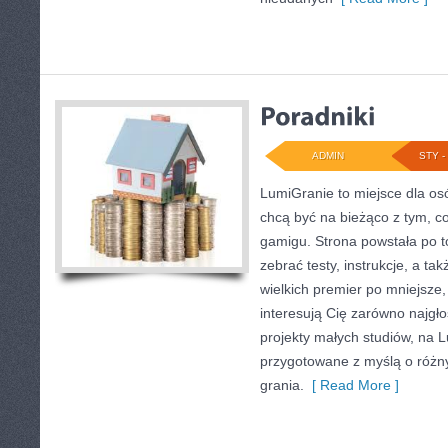
ADMIN
STY - 
LumiGranie to miejsce dla osó
chcą być na bieżąco z tym, co
gamigu. Strona powstała po t
zebrać testy, instrukcje, a t
wielkich premier po mniejsze, 
interesują Cię zarówno najgłoś
projekty małych studiów, na L
przygotowane z myślą o różny
grania.
[ Read More ]