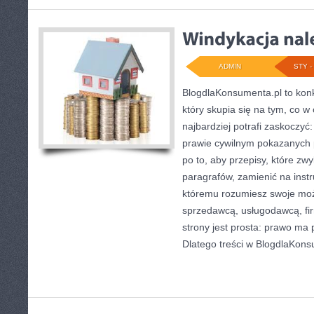
ADMIN
STY - 
BlogdlaKonsumenta.pl to konk
który skupia się na tym, co w
najbardziej potrafi zaskoczy
prawie cywilnym pokazanych p
po to, aby przepisy, które zwy
paragrafów, zamienić na instr
któremu rozumiesz swoje moż
sprzedawcą, usługodawcą, fi
strony jest prosta: prawo ma 
Dlatego treści w BlogdlaKons