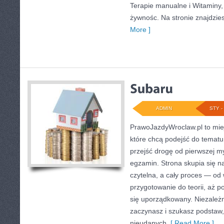
Terapie manualne i Witaminy,
żywnośc. Na stronie znajdziesz
More ]
ADMIN
STY - 
PrawoJazdyWroclaw.pl to mie
które chcą podejść do tematu
przejść drogę od pierwszej my
egzamin. Strona skupia się n
czytelna, a cały proces — od
przygotowanie do teorii, aż p
się uporządkowany. Niezależn
zaczynasz i szukasz podstaw, 
nieudanych
[ Read More ]