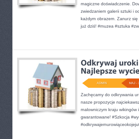
magiczne doświadczenie. Dowi
zwiedzaniem galerii sztuki i o
każdym obrazem. Zanurz się 
już dziś! #muzea #sztuka #zw
ADMIN
MAJ - 
Zachęcamy do odkrywania ur
nasze propozycje najciekaws
malowniczym kraju wikingów 
gwarantowane! #Szkocja #wyc
#odkrywajemurowiąceokojejut