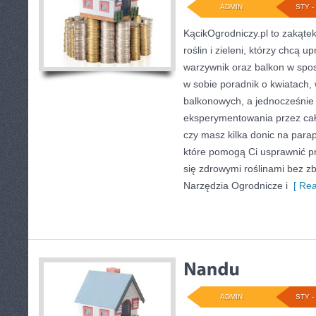
ADMIN
STY - 
KącikOgrodniczy.pl to zakąte
roślin i zieleni, którzy chcą u
warzywnik oraz balkon w spo
w sobie poradnik o kwiatach, 
balkonowych, a jednocześnie 
eksperymentowania przez cały
czy masz kilka donic na parape
które pomogą Ci usprawnić pr
się zdrowymi roślinami bez 
Narzędzia Ogrodnicze i
[ Rea
ADMIN
STY - 