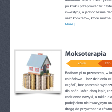
autonomicznych. Treści powst
po kroku przeprowadzić czyte
inwestycji, a jednocześnie dać
oraz konkretów, które można
More ]
ADMIN
STY - 
Bodbam.pl to przestrzeń, w któ
całościowo – bez dzielenia cz
części”, bez patrzenia wyłąc
dla osób, które chcą lepiej ro
codzienne nawyki, a także dla 
podejściem nieinwazyjnym or
drogą do przywracania równow