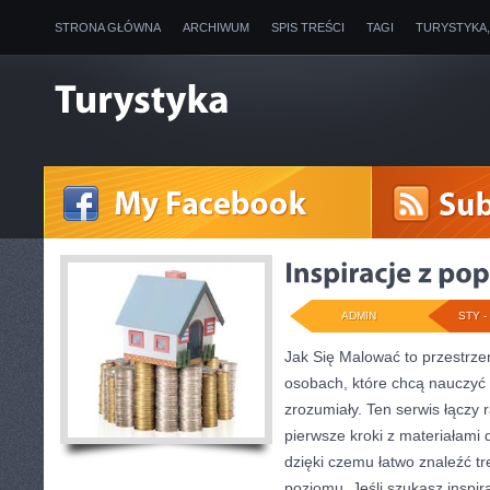
STRONA GŁÓWNA
ARCHIWUM
SPIS TREŚCI
TAGI
TURYSTYKA
ADMIN
STY - 
Jak Się Malować to przestrze
osobach, które chcą nauczyć
zrozumiały. Ten serwis łączy r
pierwsze kroki z materiałami 
dzięki czemu łatwo znaleźć t
poziomu. Jeśli szukasz inspir