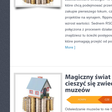
które chcą podejmować przem
zakupie pierwszego lokum, cz
projektów na wynajem, flippi
wzrost wartości. Sednem RSGN
połączona z procesem działan
znajdziesz tu ścieżki postępo
które pomagają przejść od p
More ]
ADMIN
CZE - 
Odwiedzanie muzeów to nie ty