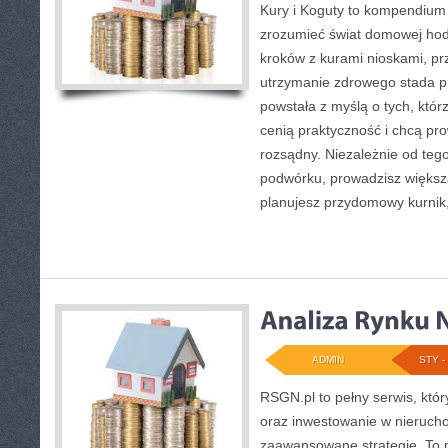
Kury i Koguty to kompendium 
zrozumieć świat domowej hod
kroków z kurami nioskami, pr
utrzymanie zdrowego stada pr
powstała z myślą o tych, któr
cenią praktyczność i chcą p
rozsądny. Niezależnie od tego
podwórku, prowadzisz większ
planujesz przydomowy kurnik,
ADMIN
STY - 
RSGN.pl to pełny serwis, któ
oraz inwestowanie w nieruch
zaawansowane strategie. To 