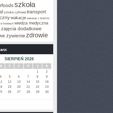
szkoła
rfoods
al
transport
sztuka cyfrowa
iczny
wakacje
wakacje z dziećmi
wiedza medyczna
 w hotelach
zajęcia dodatkowe
a
zdrowie
we żywienie
SIERPIEŃ 2026
W
Ś
C
P
S
N
1
2
4
5
6
7
8
9
11
12
13
14
15
16
18
19
20
21
22
23
25
26
27
28
29
30