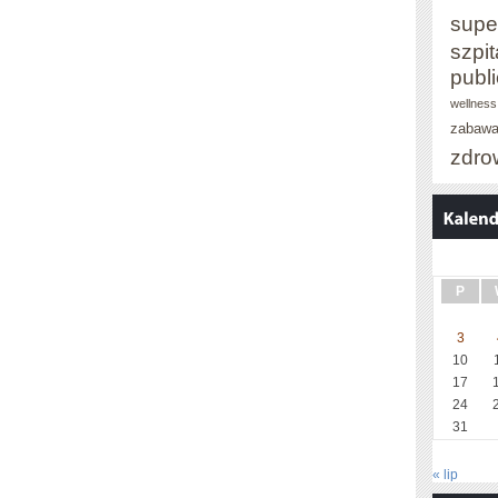
supe
szpit
publ
wellness
zabaw
zdro
P
3
10
17
24
31
« lip