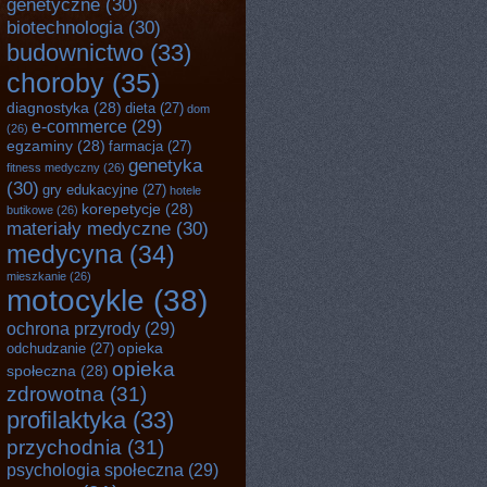
genetyczne
(30)
biotechnologia
(30)
budownictwo
(33)
choroby
(35)
diagnostyka
(28)
dieta
(27)
dom
e-commerce
(29)
(26)
egzaminy
(28)
farmacja
(27)
genetyka
fitness medyczny
(26)
(30)
gry edukacyjne
(27)
hotele
korepetycje
(28)
butikowe
(26)
materiały medyczne
(30)
medycyna
(34)
mieszkanie
(26)
motocykle
(38)
ochrona przyrody
(29)
opieka
odchudzanie
(27)
opieka
społeczna
(28)
zdrowotna
(31)
profilaktyka
(33)
przychodnia
(31)
psychologia społeczna
(29)