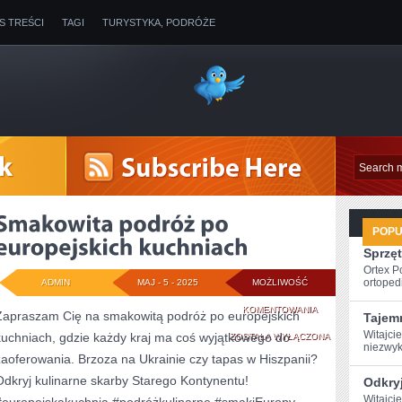
IS TREŚCI
TAGI
TURYSTYKA, PODRÓŻE
POP
Sprzęt
Ortex P
ortopedi
ADMIN
MAJ - 5 - 2025
MOŻLIWOŚĆ
SMAKOWITA
KOMENTOWANIA
Zapraszam Cię na smakowitą podróż po europejskich
Tajem
Witajci
kuchniach, gdzie każdy kraj ma coś wyjątkowego do
PODRÓŻ
ZOSTAŁA WYŁĄCZONA
niezwykł
zaoferowania. Brzoza na Ukrainie czy tapas w Hiszpanii?
PO
Odkryj kulinarne skarby Starego Kontynentu!
Odkry
EUROPEJSKICH
Witajci