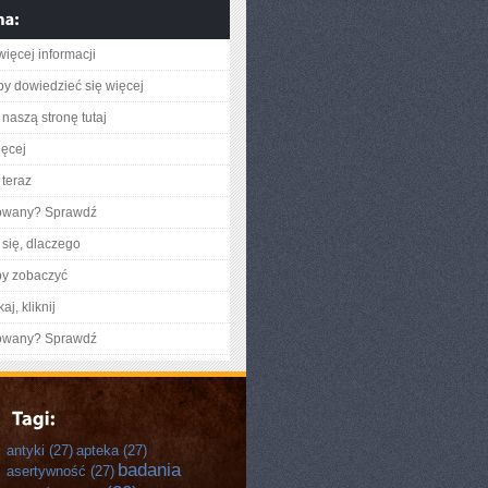
więcej informacji
aby dowiedzieć się więcej
naszą stronę tutaj
ięcej
teraz
gowany? Sprawdź
się, dlaczego
by zobaczyć
aj, kliknij
gowany? Sprawdź
antyki
(27)
apteka
(27)
badania
asertywność
(27)