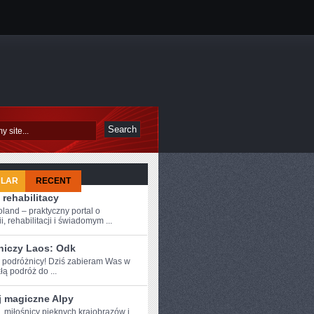
ULAR
RECENT
 rehabilitacy
oland – praktyczny portal o
i, rehabilitacji i świadomym ...
niczy Laos: Odk
e podróżnicy! Dziś zabieram Was ⁣w
ą podróż⁣ do ...
j magiczne Alpy
e, miłośnicy pięknych krajobrazów i