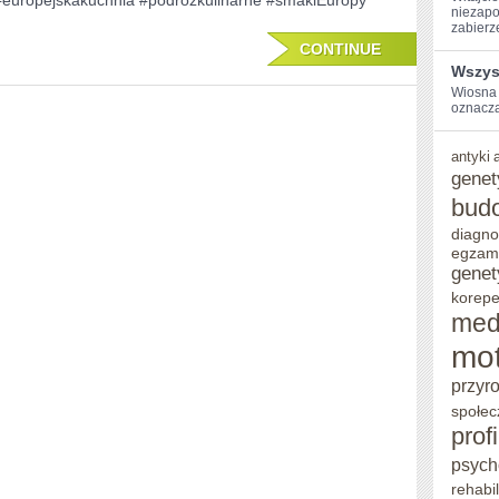
#europejskakuchnia #podróżkulinarne #smakiEuropy
niezapo
KUCHNIACH
zabierze
CONTINUE
Wszys
Wiosna 
oznacza 
antyki
genet
bud
diagno
egzam
genet
korepe
med
mot
przyr
społec
prof
psych
rehabil