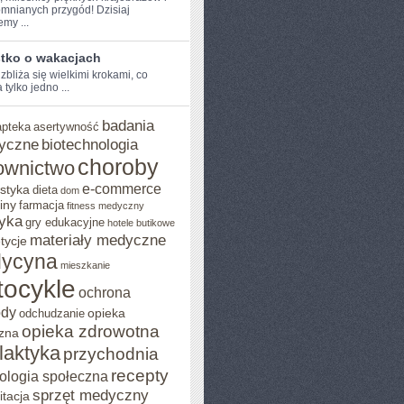
mnianych przygód! Dzisiaj
my ...
tko o wakacjach
zbliża się wielkimi krokami, co
tylko jedno ...
badania
apteka
asertywność
yczne
biotechnologia
choroby
ownictwo
e-commerce
styka
dieta
dom
iny
farmacja
fitness medyczny
yka
gry edukacyjne
hotele butikowe
materiały medyczne
tycje
ycyna
mieszkanie
ocykle
ochrona
ody
opieka
odchudzanie
opieka zdrowotna
zna
ilaktyka
przychodnia
recepty
ologia społeczna
sprzęt medyczny
itacja