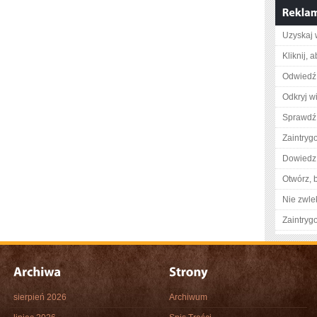
Uzyskaj 
Kliknij, 
Odwiedź 
Odkryj w
Sprawdź 
Zaintry
Dowiedz 
Otwórz, 
Nie zwlek
Zaintry
sierpień 2026
Archiwum