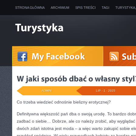
STRONA GŁÓWNA
ARCHIWUM
SPIS TREŚCI
TAGI
TURYSTYKA
ADMIN
LIP - 1 - 2025
Co trzeba wiedzieć odnośnie bielizny erotycznej?
Definitywna większość pań dba o swoją urodę. To bardzo dobr
zadbać o siebie… Dobrze, ale co należy zrobić, aby wyglądać 
dwóch zdań istotna jest moda – a więc warto zakupić sobie el
przykład spódnicę. W wielu przypadkach kobiety za bardzo nie