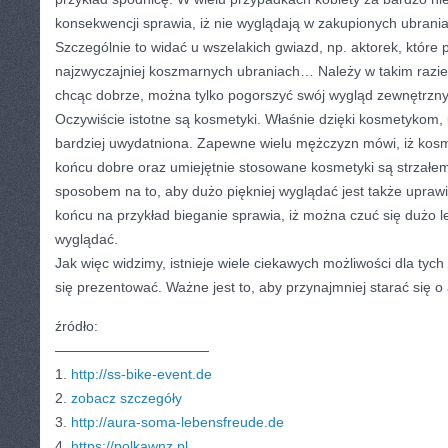
konsekwencji sprawia, iż nie wyglądają w zakupionych ubrania
Szczególnie to widać u wszelakich gwiazd, np. aktorek, które 
najzwyczajniej koszmarnych ubraniach… Należy w takim razi
chcąc dobrze, można tylko pogorszyć swój wygląd zewnętrzny
Oczywiście istotne są kosmetyki. Właśnie dzięki kosmetykom,
bardziej uwydatniona. Zapewne wielu mężczyzn mówi, iż kosm
końcu dobre oraz umiejętnie stosowane kosmetyki są strzałe
sposobem na to, aby dużo piękniej wyglądać jest także uprawi
końcu na przykład bieganie sprawia, iż można czuć się dużo lep
wyglądać.
Jak więc widzimy, istnieje wiele ciekawych możliwości dla tych 
się prezentować. Ważne jest to, aby przynajmniej starać się o 
źródło:
———————————
1.
http://ss-bike-event.de
2.
zobacz szczegóły
3.
http://aura-soma-lebensfreude.de
4.
https://polkawnz.pl